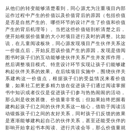
从他们的转变能够清楚看到，同心源尤为注重项目内部
运作过程中产生的价值以及价值背后的原因（包括价值
是否是自然产生的、哪些环节的设计产生了价值和价值
产生的背后机理等）。当把这些价值链剖析清楚之后，
便开始根据价值量的大小对项目进行及时的调整。比如
说，在儿童阅读板块，同心源发现项目产生伙伴关系这
一价值点后，开始反思该价值产生的原因，发现是借阅
图书时孩子们的互动能够使伙伴关系产生并发挥作用，
然后调整项目模式、特意设计环节实现让孩子们能够建
构起伙伴关系的效果。在后续项目实施中，围绕伙伴关
系建构这一价值点，根据孩子们的受益情况来看价值
量
，
如果社工把更多精力放在促进孩子们通过阅读掌握
书中知识或者仅仅是促进孩子们参与热热闹闹的活动，
那么则是收效甚微、价值量非常低
；
但如果始终把握着
建构起孩子们之间的伙伴关系这一核心
，
借助于阅读活
动锻炼孩子们之间的友好关系，同时孩子们反馈的效果
是逐渐能够建构起自己的伙伴关系，甚至还能受伙伴的
影响开始拿起书本阅读、进行共读会等
，
那么价值量就