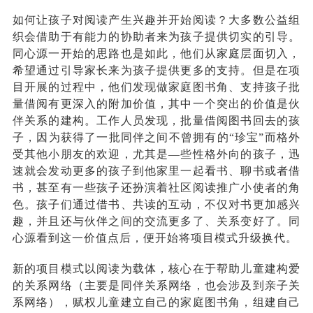
如何让孩子对阅读产生兴趣并开始阅读
？
大多数公益组
织会借助于有能力的协助者来为孩子提供切实的引导。
同心源一开始的思路也是如此
，
他们从家庭层面切入，
希望通过引导家长来为孩子提供更多的支持。但是在项
目开展的过程中，他们发现做家庭图书角、支持孩子批
量借阅有更深入的附加价值，其中一个突出的价值是伙
伴关系的建构。工作人员发现，批量借阅图书回去的孩
子，因为获得了一批同伴之间不曾拥有的“珍宝”而格外
受其他小朋友的欢迎
，
尤其是—些性格外向的孩子，迅
速就会发动更多的孩子到他家里一起看书、聊书或者借
书，甚至有一些孩子还扮演着社区阅读推广小使者的角
色。孩子们通过借书、共读的互动，不仅对书更加感兴
趣，并且还与伙伴之间的交流更多了、关系变好了。同
心源看到这一价值点后，便开始将项目模式升级换代。
新的项目模式以阅读为载体，核心在于帮助儿童建构爱
的关系网络（主要是同伴关系网络，也会涉及到亲子关
系网络），赋权儿童建立自己的家庭图书角，组建自己