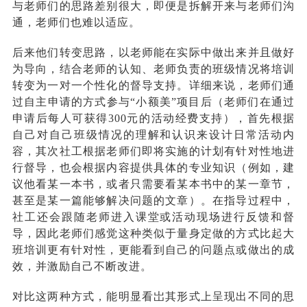
与老师们的思路差别很大，即便是拆解开来与老师们沟
通
，
老师们也难以适应。
后来他们转变思路，以老师能在实际中做出来并且做好
为导向，结合老师的认知、老师负责的班级情况将培训
转变为一对一个性化的督导支持。详细来说，老师们通
过自主申请的方式参与“小额美”项目后（老师们在通过
申请后每人可获得300元的活动经费支持），首先根据
自己对自己班级情况的理解和认识来设计日常活动内
容
，
其次社工根据老师们即将实施的计划有针对性地进
行督导
，
也会根据内容提供具体的专业知识（例如，建
议他看某一本书，或者只需要看某本书中的某一章节，
甚至是某一篇能够解决问题的文章）。在指导过程中，
社工还会跟随老师进入课堂或活动现场进行反馈和督
导
，
因此老师们感觉这种类似于量身定做的方式比起大
班培训更有针对性，更能看到自己的问题点或做出的成
效，并激励自己不断改进。
对比这两种方式，能明显看岀其形式上呈现出不同的思