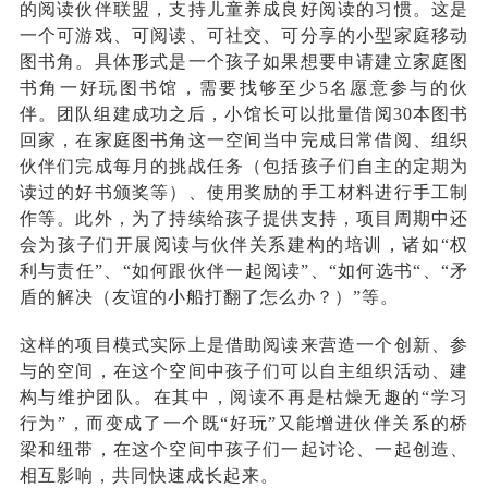
的阅读伙伴联盟，支持儿童养成良好阅读的习惯。这是
一个可游戏、可阅读、可社交、可分享的小型家庭移动
图书角。具体形式是一个孩子如果想要申请建立家庭图
书角一好玩图书馆，需要找够至少5名愿意参与的伙
伴。团队组建成功之后，小馆长可以批量借阅30本图书
回家
，
在家庭图书角这一空间当中完成日常借阅、组织
伙伴们完成每月的挑战任务（包括孩子们自主的定期为
读过的好书颁奖等）、使用奖励的手工材料进行手工制
作等。此外，为了持续给孩子提供支持，项目周期中还
会为孩子们开展阅读与伙伴关系建构的培训，诸如“权
利与责任”、“如何跟伙伴一起阅读”、“如何选书“、“矛
盾的解决（友谊的小船打翻了怎么办
？
）”等。
这样的项目模式实际上是借助阅读来营造一个创新、参
与的空间，在这个空间中孩子们可以自主组织活动、建
构与维护团队。在其中，阅读不再是枯燥无趣的“学习
行为”，而变成了一个既“好玩”又能增进伙伴关系的桥
梁和纽带，在这个空间中孩子们一起讨论、一起创造、
相互影响
，
共同快速成长起来。