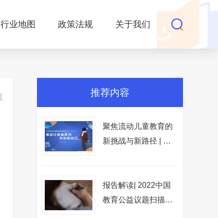
行业地图
政策法规
关于我们
推荐内容
页
聚焦流动儿童教育的
新挑战与新路径 | 流
动儿童蓝皮书发布
报告解读| 2022中国
教育公益议题扫描报
告（完结篇）-重点议