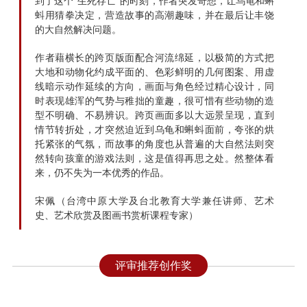
到了这个“生死存亡”的时刻，作者突发奇想，让乌龟和蝌
蚪用猜拳决定，营造故事的高潮趣味，并在最后让丰饶
的大自然解决问题。
作者藉横长的跨页版面配合河流绵延，以极简的方式把
大地和动物化约成平面的、色彩鲜明的几何图案、用虚
线暗示动作延续的方向，画面与角色经过精心设计，同
时表现雄浑的气势与稚拙的童趣，很可惜有些动物的造
型不明确、不易辨识。跨页画面多以大远景呈现，直到
情节转折处，才突然迫近到乌龟和蝌蚪面前，夸张的烘
托紧张的气氛，而故事的角度也从普遍的大自然法则突
然转向孩童的游戏法则，这是值得再思之处。然整体看
来，仍不失为一本优秀的作品。
宋佩（台湾中原大学及台北教育大学兼任讲师、艺术
史、艺术欣赏及图画书赏析课程专家）
评审推荐创作奖