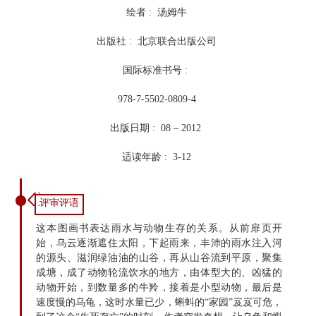
绘者 : 汤姆牛
出版社 : 北京联合出版公司
国际标准书号 :
978-7-5502-0809-4
出版日期 : 08 – 2012
适读年龄 : 3-12
评审评语
这本图画书表达雨水与动物生存的关系。从前扉页开
始，乌云逐渐遮住太阳，下起雨来，丰沛的雨水注入河
的源头、滋润绿油油的山谷，再从山谷流到平原，聚集
成塘，成了动物轮流饮水的地方，由体型大的、凶猛的
动物开始，到数量多的牛羚，接着是小型动物，最后是
速度慢的乌龟，这时水量已少，蝌蚪的“家园”岌岌可危，