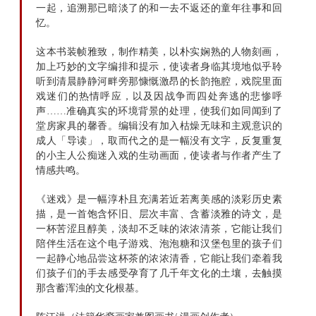
一起，追溯那已暗淡了的和一去不返还的童年往事和回
忆。
这本书装帧雅致，制作精美，以朴实娴熟的人物刻画，
加上巧妙的文字编排和提示，使读者身临其境地似乎聆
听到清晨静静河畔旁那慷慨激昂的长韵拖腔，戏院里面
戏迷们的热情呼应，以及因战争而四处奔逃的悲惨呼
声……准确真实的环境背景的处理，使我们如同闻到了
堂房家具的馨香。编辑没有加入枯燥无味和主观意识的
成人「导读」，取而代之的是一幅没有文字，反复重复
的小主人公痴迷入戏的生动画面，使读者与作者产生了
情感共鸣。
《迷戏》是一幅淳朴且充满若近若离美感的淡彩历史素
描，是一首饱含怀旧、层次丰富、含蓄淡雅的诗文，是
一杯苦涩且醇美，淡却不乏味的浓浓清茶，它能让我们
陪伴生活在这个电子游戏、泡泡糖和汉堡包里的孩子们
一起静心地品尝这杯茶的浓浓清香，它能让我们牵着我
们孩子们的手去感受孕育了几千年文化的土壤，去触摸
那含蓄浑浊的文化根基。