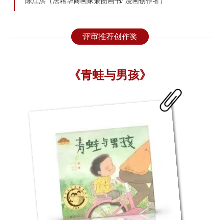
陈江洪（法籍华裔画家兼图画书/ 漫画创作者）
评审推荐创作奖
《青蛙与男孩》