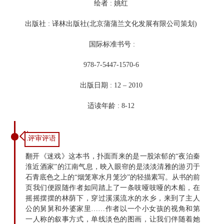
绘者 : 姚红
出版社 : 译林出版社(北京蒲蒲兰文化发展有限公司策划)
国际标准书号 :
978-7-5447-1570-6
出版日期 : 12 – 2010
适读年龄 : 8-12
评审评语
翻开《迷戏》这本书，扑面而来的是一股浓郁的“夜泊秦
淮近酒家”的江南气息，映入眼帘的是淡淡清雅的游刃于
石青底色之上的“烟笼寒水月笼沙”的轻描素写。从书的前
页我们便跟随作者如同踏上了一条吱哑吱哑的木船，在
摇摇摆摆的林荫下，穿过溪溪流水的水乡，来到了主人
公的舅舅和外婆家里……作者以一个小女孩的视角和第
一人称的叙事方式，单线淡色的图画，让我们伴随着她