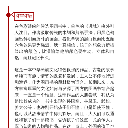
评审评语
在色彩缤纷的候选图画书中，单色的《进城》格外引
人注目。作者汲取传统的木刻和剪纸手法，用黑色勾
画出鲜明而质朴的画面。看似单调的黑白反而比五颜
六色效果更为强烈。我一直相信，孩子的想象力所描
绘出的颜色，比灌输给他的颜色要生动、立体和自
然，而且记忆长久。
这是一本中华民族文化特色很强的作品。古老的故事
单纯而有趣，情节的反复和发展，主人公不停地行进
和遭遇，作为图画书的题材极为适合。长期以来，东
方丰富厚重的文化如何与发源于西方的图画书结合起
来，一直是一个难题。这部作品的大胆尝试，我认为
是比较成功的。书中出现的孙悟空、林黛玉、武松、
姜太公等，也许刚开始孩子们不懂，但是即使不懂，
也可以从故事情节中得到欢乐。而且，大人们可以通
过和孩子们一起读书，告诉孩子们这些「龙的传人」
应当知道的人物和作品。在这一点上，外国的孩子也