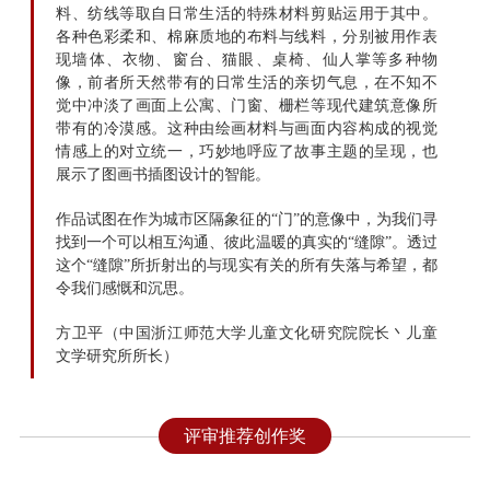
料、纺线等取自日常生活的特殊材料剪贴运用于其中。
各种色彩柔和、棉麻质地的布料与线料，分别被用作表
现墙体、衣物、窗台、猫眼、桌椅、仙人掌等多种物
像，前者所天然带有的日常生活的亲切气息，在不知不
觉中冲淡了画面上公寓、门窗、栅栏等现代建筑意像所
带有的冷漠感。这种由绘画材料与画面内容构成的视觉
情感上的对立统一，巧妙地呼应了故事主题的呈现，也
展示了图画书插图设计的智能。
作品试图在作为城市区隔象征的“门”的意像中，为我们寻
找到一个可以相互沟通、彼此温暖的真实的“缝隙”。透过
这个“缝隙”所折射出的与现实有关的所有失落与希望，都
令我们感慨和沉思。
方卫平（中国浙江师范大学儿童文化研究院院长丶儿童
文学研究所所长）
评审推荐创作奖