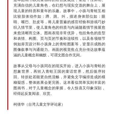
充满自信的儿童角色，在幻想与现实交迭的舞台上，展
现儿童的特质和童年的乐趣。故事中，小孩与青蛙互相
比较肢体动作如：蹲、跳、叫，描述身体部位如：眼
睛、嘴巴、肚皮等，将儿童普遍的感官经验和游戏巧妙
织入情节里，使儿童角色的特质与内涵随着情节推展愈
来愈清晰而立体。图画表现非常优异，包括角色的造型
和表情、构图、页与页的节奏和连续性，以及各项细节
例如扉页设计和小孩身上的青蛙图案等，皆显示成熟的
图像叙事与沟通能力。画面的视觉焦点充分传达故事蕴
涵的儿童概念和幽默，可谓文图合作无间。
故事从父母与小孩同在的现实开始，进入小孩与青蛙的
想象世界，再转入青蛙王国的童话世界，然后循序转
回。转折处若能更自然流畅，并避免文字编排造成的模
糊疑惑，整体效果会更完善。这本看似简单实则丰富的
图画书，对于儿童概念的掌握，令人惊喜又印象深刻，
经得起反复阅读、欣赏。
柯倩华（台湾儿童文学评论家）