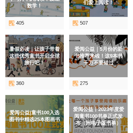
们爱上阅读！
数学！
405
507
暑假必读｜让孩子带着
爱阅公益｜5月份的新
这些优秀童书开启全球
书推荐来啦！这9本书
旅行吧！
千万不要错过
360
275
爱阅公益丨2023年度爱
爱阅公益|童书100入选
阅童书100书单正式发
图书中精选25本图画书
布（附电子版书单）