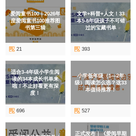
爱阅童书100｜2026年
文学+科普+人文！33
度爱阅童书100推荐图
本5-6年级孩子不可错
书第三辑
过的宝藏书单
21
393
适合3-4年级小学生阅
小学低年级（1—2年
读的34本成长书单来
级）阅读怎么选？这33
啦！不止好看更有深
本值得推荐！
度！
696
527
正式发布｜《爱阅早期